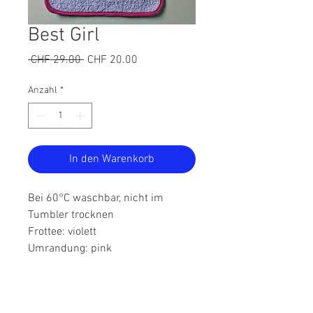
Best Girl
Standardpreis
Sale-
 CHF 29.00 
CHF 20.00
Preis
Anzahl
*
In den Warenkorb
Bei 60°C waschbar, nicht im
Tumbler trocknen
Frottee: violett
Umrandung: pink