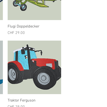
Schnellansicht
Flugi Doppeldecker
Preis
CHF 29.00
Schnellansicht
Traktor Ferguson
Preis