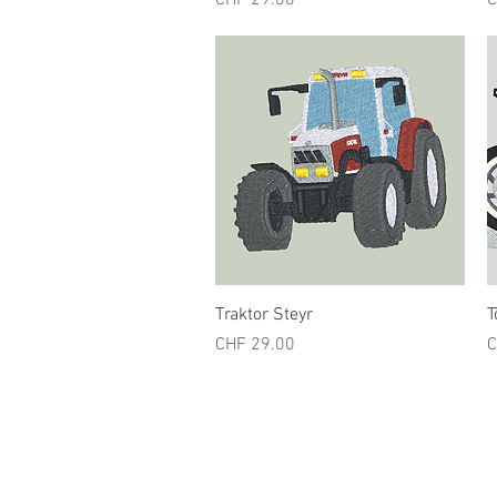
CHF 29.00
C
Schnellansicht
Traktor Steyr
T
Preis
P
CHF 29.00
C