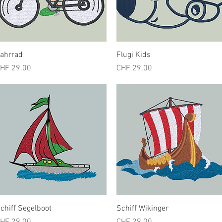
Schnellansicht
Schnellansicht
ahrrad
Flugi Kids
reis
Preis
HF 29.00
CHF 29.00
Schnellansicht
Schnellansicht
chiff Segelboot
Schiff Wikinger
reis
Preis