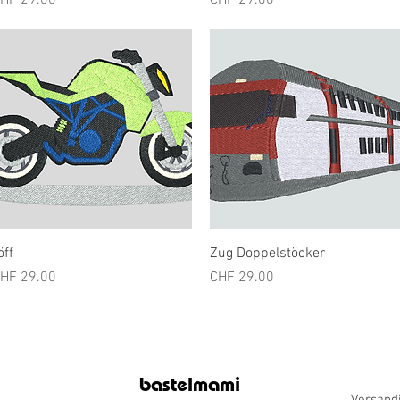
HF 29.00
CHF 29.00
Schnellansicht
Schnellansicht
öff
Zug Doppelstöcker
reis
Preis
HF 29.00
CHF 29.00
bastelmami
Versand