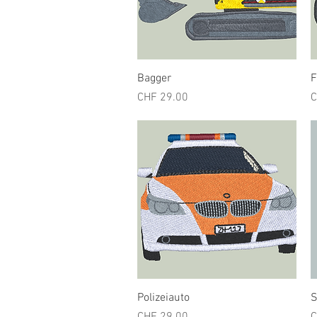
Schnellansicht
Bagger
F
Preis
P
CHF 29.00
C
Schnellansicht
Polizeiauto
S
Preis
P